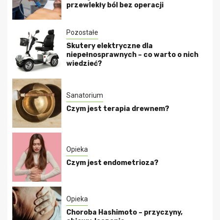
przewlekły ból bez operacji
Pozostałe
Skutery elektryczne dla
niepełnosprawnych – co warto o nich
wiedzieć?
Sanatorium
Czym jest terapia drewnem?
Opieka
Czym jest endometrioza?
Opieka
Choroba Hashimoto – przyczyny,