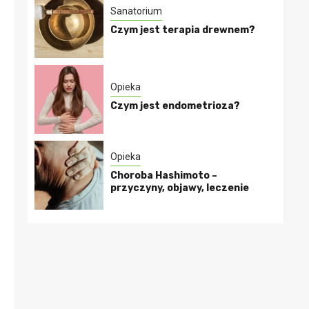
Sanatorium
Czym jest terapia drewnem?
Opieka
Czym jest endometrioza?
Opieka
Choroba Hashimoto –
przyczyny, objawy, leczenie