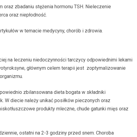
im oraz zbadaniu stężenia hormonu TSH. Nieleczenie
rca oraz niepłodność.
rtykułów w temacie medycyny, chorób i zdrowia.
iej na leczeniu niedoczynności tarczycy odpowiednimi lekami
wotyroksyne, głównym celem terapii jest zoptymalizowanie
 organizmu.
dpowiednio zbilansowana dieta bogata w składniki
ynk. W diecie należy unikać posiłków pieczonych oraz
niskotłuszczowe produkty mleczne, chude gatunki mięs oraz
ziennie, ostatni na 2-3 godziny przed snem. Choroba