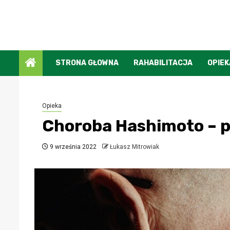
Przejdź
do
treści
STRONA GŁOWNA
RAHABILITACJA
OPIEK
Opieka
Choroba Hashimoto – p
9 września 2022
Łukasz Mitrowiak