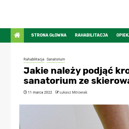
Przejdź
do
treści
STRONA GŁOWNA
RAHABILITACJA
OPIEK
Rahabilitacja
Sanatorium
Jakie należy podjąć kr
sanatorium ze skierow
11 marca 2022
Łukasz Mitrowiak