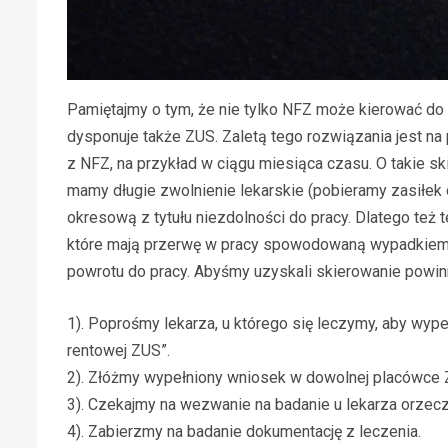
Pamiętajmy o tym, że nie tylko NFZ może kierować do 
dysponuje także ZUS. Zaletą tego rozwiązania jest n
z NFZ, na przykład w ciągu miesiąca czasu. O takie sk
mamy długie zwolnienie lekarskie (pobieramy zasiłek 
okresową z tytułu niezdolności do pracy. Dlatego też 
które mają przerwę w pracy spowodowaną wypadkiem a
powrotu do pracy. Abyśmy uzyskali skierowanie powin
1). Poprośmy lekarza, u którego się leczymy, aby wype
rentowej ZUS”.
2). Złóżmy wypełniony wniosek w dowolnej placówce 
3). Czekajmy na wezwanie na badanie u lekarza orzecz
4). Zabierzmy na badanie dokumentację z leczenia.