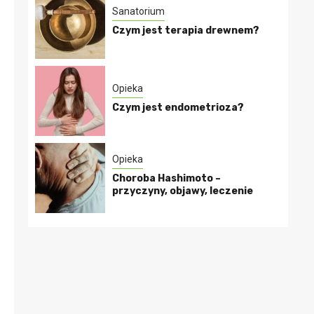
Sanatorium
Czym jest terapia drewnem?
Opieka
Czym jest endometrioza?
Opieka
Choroba Hashimoto –
przyczyny, objawy, leczenie